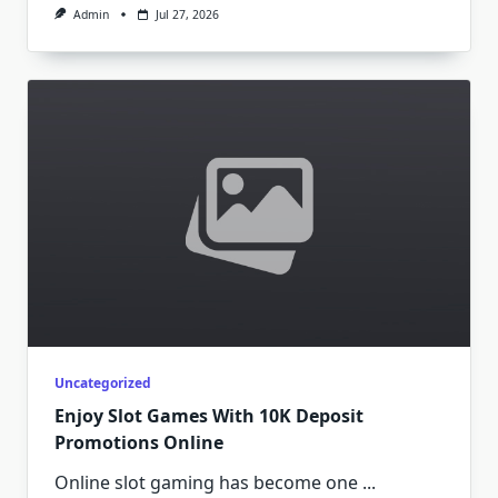
Admin
Jul 27, 2026
Uncategorized
Enjoy Slot Games With 10K Deposit
Promotions Online
Online slot gaming has become one
...