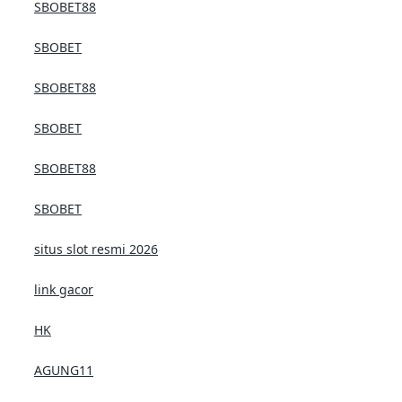
SBOBET88
SBOBET
SBOBET88
SBOBET
SBOBET88
SBOBET
situs slot resmi 2026
link gacor
HK
AGUNG11