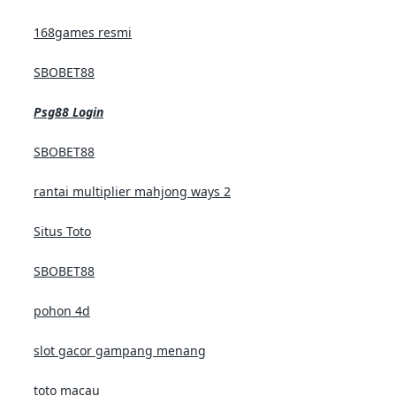
168games resmi
SBOBET88
Psg88 Login
SBOBET88
rantai multiplier mahjong ways 2
Situs Toto
SBOBET88
pohon 4d
slot gacor gampang menang
toto macau