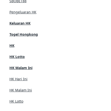
SBOBET88
Pengeluaran HK
Keluaran HK
Togel Hongkong
HK
HK Lotto
HK Malam Ini
HK Hari Ini
HK Malam Ini
HK Lotto