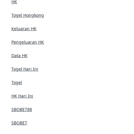
HK
Togel Hongkong
Keluaran HK
Pengeluaran HK
Data HK
Togel Hari Ini
Togel
HK Hari Ini
SBOBET88
SBOBET