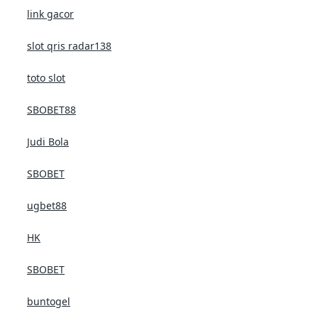
link gacor
slot qris radar138
toto slot
SBOBET88
Judi Bola
SBOBET
ugbet88
HK
SBOBET
buntogel