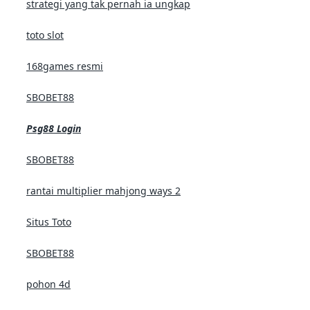
strategi yang tak pernah ia ungkap
toto slot
168games resmi
SBOBET88
Psg88 Login
SBOBET88
rantai multiplier mahjong ways 2
Situs Toto
SBOBET88
pohon 4d