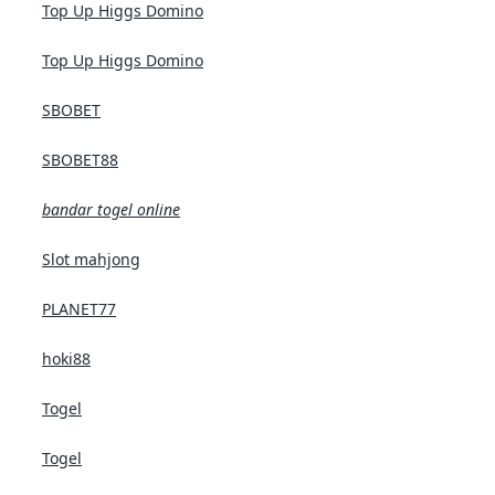
Top Up Higgs Domino
Top Up Higgs Domino
SBOBET
SBOBET88
bandar togel online
Slot mahjong
PLANET77
hoki88
Togel
Togel