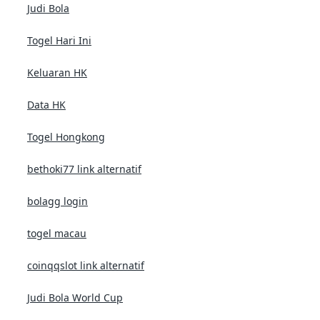
Judi Bola
Togel Hari Ini
Keluaran HK
Data HK
Togel Hongkong
bethoki77 link alternatif
bolagg login
togel macau
coinqqslot link alternatif
Judi Bola World Cup