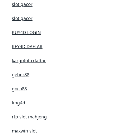
slot gacor
slot gacor
KUY4D LOGIN
KEY4D DAFTAR
kargototo daftar
geber88
goco88
ling4d
rtp slot mahjong
maxwin slot