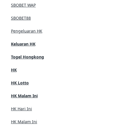
SBOBET WAP
SBOBET88
Pengeluaran HK
Keluaran HK
Togel Hongkong
HK
HK Lotto
HK Malam Ini
HK Hari Ini
HK Malam Ini