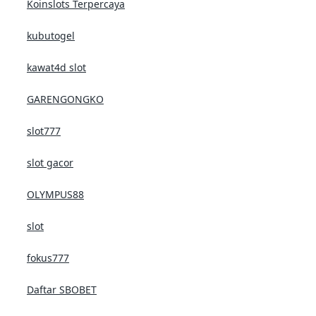
Koinslots Terpercaya
kubutogel
kawat4d slot
GARENGONGKO
slot777
slot gacor
OLYMPUS88
slot
fokus777
Daftar SBOBET