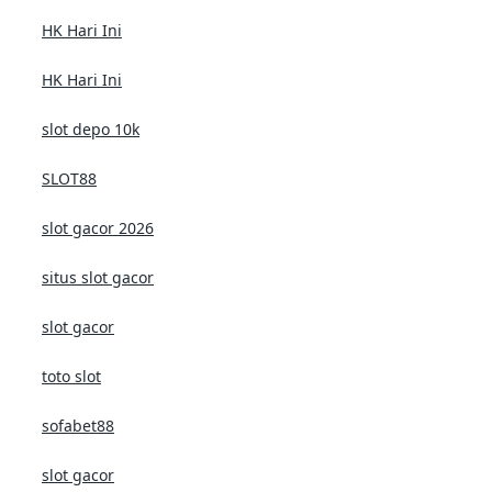
HK Hari Ini
HK Hari Ini
slot depo 10k
SLOT88
slot gacor 2026
situs slot gacor
slot gacor
toto slot
sofabet88
slot gacor