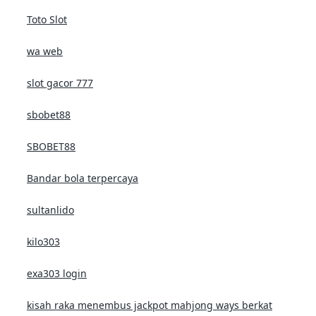
Toto Slot
wa web
slot gacor 777
sbobet88
SBOBET88
Bandar bola terpercaya
sultanlido
kilo303
exa303 login
kisah raka menembus jackpot mahjong ways berkat