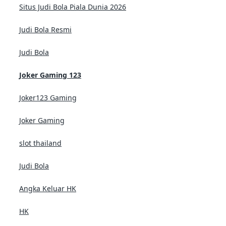
Situs Judi Bola Piala Dunia 2026
Judi Bola Resmi
Judi Bola
Joker Gaming 123
Joker123 Gaming
Joker Gaming
slot thailand
Judi Bola
Angka Keluar HK
HK