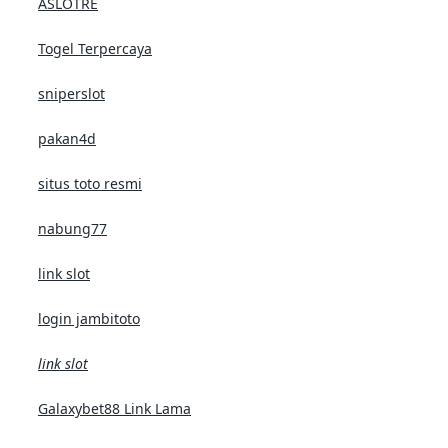
ASLOTRE
Togel Terpercaya
sniperslot
pakan4d
situs toto resmi
nabung77
link slot
login jambitoto
link slot
Galaxybet88 Link Lama