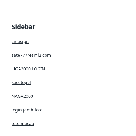
Sidebar
cinasipit
sate777resmi2.com
LIGA2000 LOGIN
kaostogel
NAGA2000
login jambitoto
toto macau