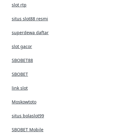
slot rtp
situs slot88 resmi
superdewa daftar
slot gacor
SBOBET88
SBOBET
link slot
Moskowtoto
situs bolaslot99
SBOBET Mobile