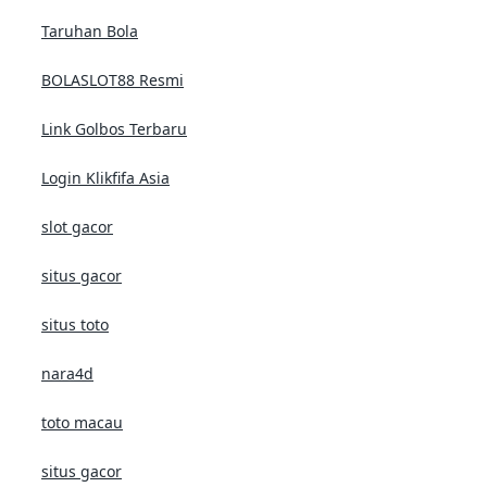
Taruhan Bola
BOLASLOT88 Resmi
Link Golbos Terbaru
Login Klikfifa Asia
slot gacor
situs gacor
situs toto
nara4d
toto macau
situs gacor