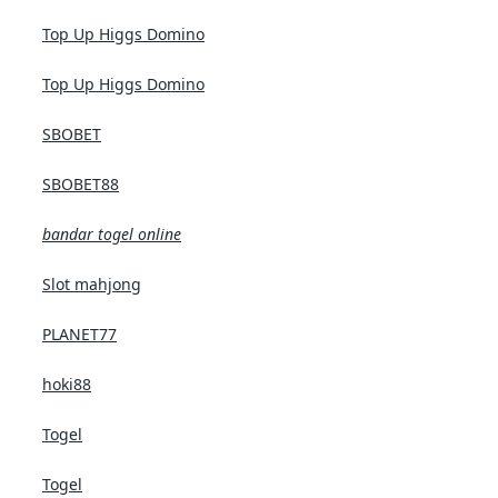
Top Up Higgs Domino
Top Up Higgs Domino
SBOBET
SBOBET88
bandar togel online
Slot mahjong
PLANET77
hoki88
Togel
Togel