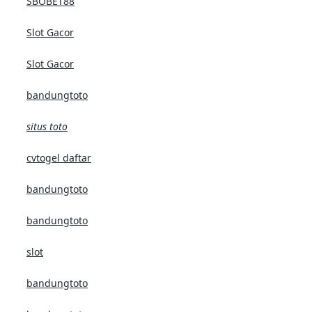
SBOBET88
Slot Gacor
Slot Gacor
bandungtoto
situs toto
cvtogel daftar
bandungtoto
bandungtoto
slot
bandungtoto