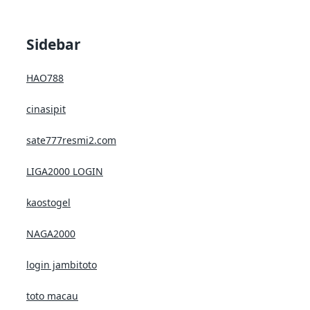
Sidebar
HAO788
cinasipit
sate777resmi2.com
LIGA2000 LOGIN
kaostogel
NAGA2000
login jambitoto
toto macau