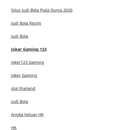
Situs Judi Bola Piala Dunia 2026
Judi Bola Resmi
Judi Bola
Joker Gaming 123
Joker123 Gaming
Joker Gaming
slot thailand
Judi Bola
Angka Keluar HK
HK