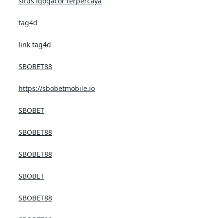
situs lgogacor terpercaya
tag4d
link tag4d
SBOBET88
https://sbobetmobile.io
SBOBET
SBOBET88
SBOBET88
SBOBET
SBOBET88