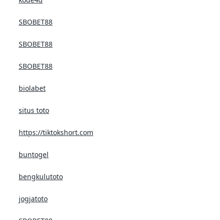
SBOBET88
SBOBET88
SBOBET88
biolabet
situs toto
https://tiktokshort.com
buntogel
bengkulutoto
jogjatoto