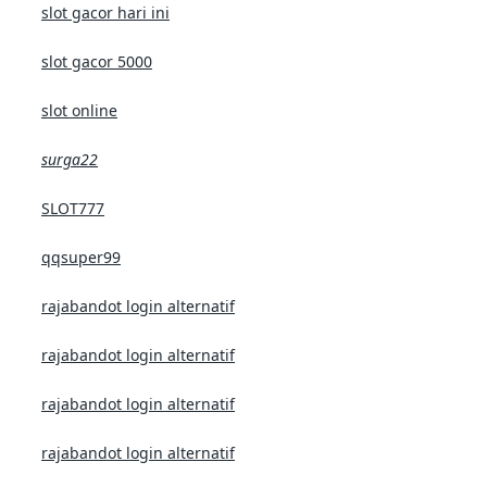
slot gacor hari ini
slot gacor 5000
slot online
surga22
SLOT777
qqsuper99
rajabandot login alternatif
rajabandot login alternatif
rajabandot login alternatif
rajabandot login alternatif