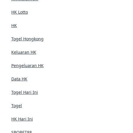
HK Lotto
HK
Togel Hongkong
Keluaran HK
Pengeluaran HK
Data HK
Togel Hari Ini
Togel
HK Hari Ini
SBOBET88