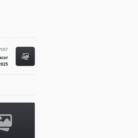
POST
acor
2025