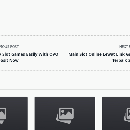
VIOUS POST
NEXT 
y Slot Games Easily With OVO
Main Slot Online Lewat Link G
osit Now
Terbaik 
pan>