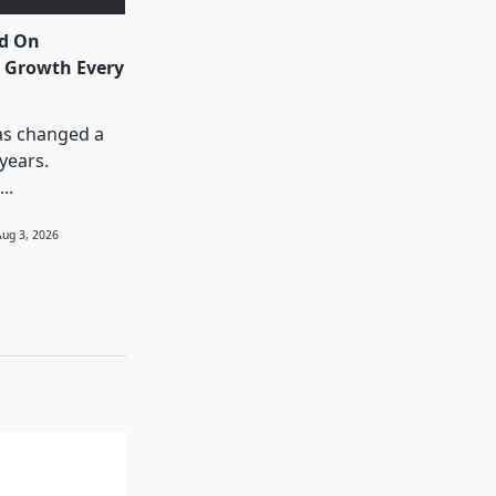
ed On
 Growth Every
as changed a
 years.
...
Aug 3, 2026