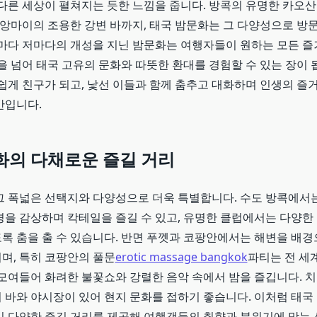
 다른 세상이 펼쳐지는 듯한 느낌을 줍니다. 방콕의 유명한 카오
 치앙마이의 조용한 강변 바까지, 태국 밤문화는 그 다양성으로 
역마다 저마다의 개성을 지닌 밤문화는 여행자들이 원하는 모든 
을 넘어 태국 고유의 문화와 따뜻한 환대를 경험할 수 있는 장이 
쉽게 친구가 되고, 낯선 이들과 함께 춤추고 대화하며 인생의 즐
간입니다.
화의
다채로운
즐길
거리
그 폭넓은 선택지와 다양성으로 더욱 특별합니다. 수도 방콕에서
경을 감상하며 칵테일을 즐길 수 있고, 유명한 클럽에서는 다양한
록 춤을 출 수 있습니다. 반면 푸껫과 코팡안에서는 해변을 배경
며, 특히 코팡안의 풀문
erotic massage bangkok
파티는 전 세
 모여들어 화려한 불꽃쇼와 강렬한 음악 속에서 밤을 즐깁니다. 
 바와 야시장이 있어 현지 문화를 접하기 좋습니다. 이처럼 태국
린 다양한 즐길 거리를 제공해 여행객들의 취향과 분위기에 맞는 