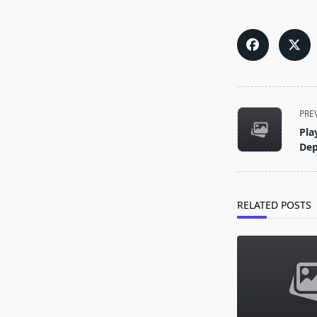
<span
PRE
class="nav-
Pla
subtitle
Dep
screen-
reader-
text">Page</s
RELATED POSTS