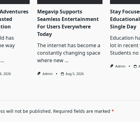
 Adventures
Megavip Supports
Stay Focus
usted
Seamless Entertainment
Educational
ation
For Users Everywhere
Single Day
Today
ld has
Education h
he way
The internet has become a
lot in recent
constantly changing space
Students no
...
where new
...
Admin
6, 2026
Admin
Aug 5, 2026
ss will not be published.
Required fields are marked
*