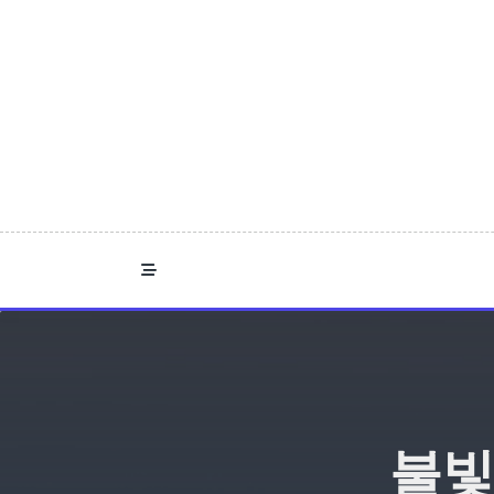
Skip
to
content
불빛