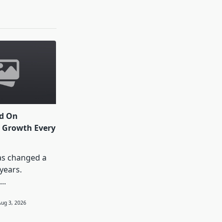
ed On
 Growth Every
as changed a
 years.
...
Aug 3, 2026