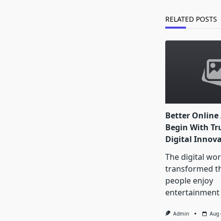
reader-
text">Page</s
RELATED POSTS
Better Online
Begin With Tr
Digital Innov
The digital wor
transformed t
people enjoy
entertainment
Admin
Aug 