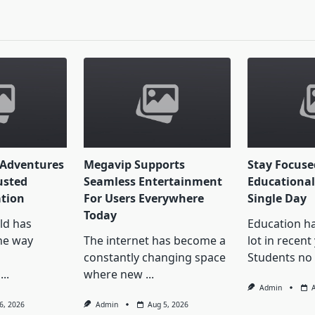
pan>
 Adventures
Megavip Supports
Stay Focus
usted
Seamless Entertainment
Educational
ation
For Users Everywhere
Single Day
Today
ld has
Education h
he way
The internet has become a
lot in recent
constantly changing space
Students no
...
where new
...
Admin
6, 2026
Admin
Aug 5, 2026