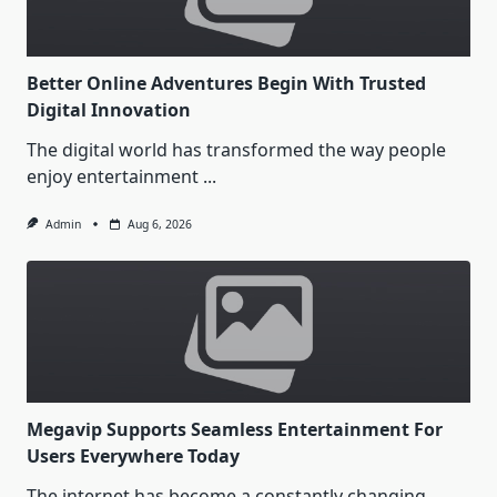
Better Online Adventures Begin With Trusted
Digital Innovation
The digital world has transformed the way people
enjoy entertainment
...
Admin
Aug 6, 2026
Megavip Supports Seamless Entertainment For
Users Everywhere Today
The internet has become a constantly changing