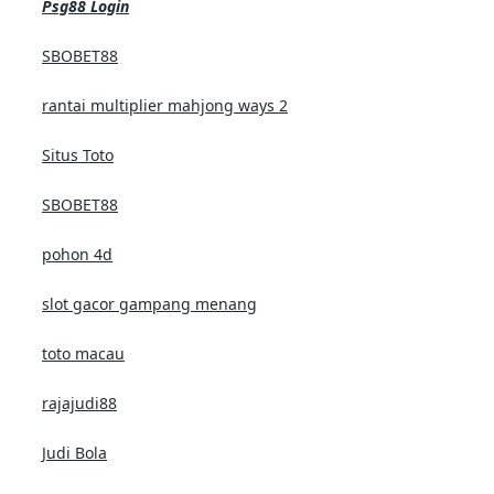
Psg88 Login
SBOBET88
rantai multiplier mahjong ways 2
Situs Toto
SBOBET88
pohon 4d
slot gacor gampang menang
toto macau
rajajudi88
Judi Bola