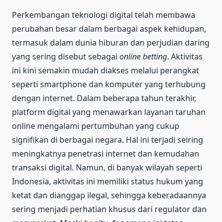
Perkembangan teknologi digital telah membawa
perubahan besar dalam berbagai aspek kehidupan,
termasuk dalam dunia hiburan dan perjudian daring
yang sering disebut sebagai
online betting
. Aktivitas
ini kini semakin mudah diakses melalui perangkat
seperti smartphone dan komputer yang terhubung
dengan internet. Dalam beberapa tahun terakhir,
platform digital yang menawarkan layanan taruhan
online mengalami pertumbuhan yang cukup
signifikan di berbagai negara. Hal ini terjadi seiring
meningkatnya penetrasi internet dan kemudahan
transaksi digital. Namun, di banyak wilayah seperti
Indonesia, aktivitas ini memiliki status hukum yang
ketat dan dianggap ilegal, sehingga keberadaannya
sering menjadi perhatian khusus dari regulator dan