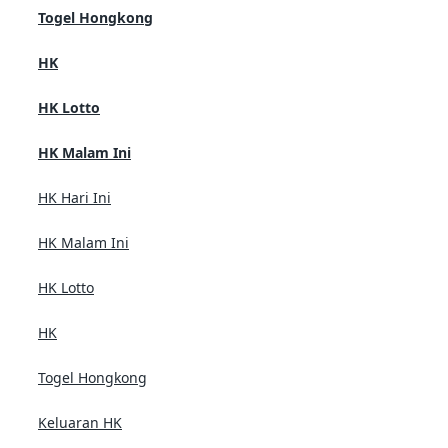
Togel Hongkong
HK
HK Lotto
HK Malam Ini
HK Hari Ini
HK Malam Ini
HK Lotto
HK
Togel Hongkong
Keluaran HK