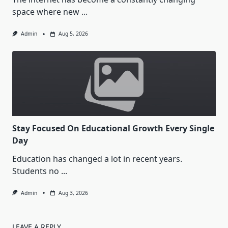
space where new
...
Admin
Aug 5, 2026
Stay Focused On Educational Growth Every Single
Day
Education has changed a lot in recent years.
Students no
...
Admin
Aug 3, 2026
LEAVE A REPLY