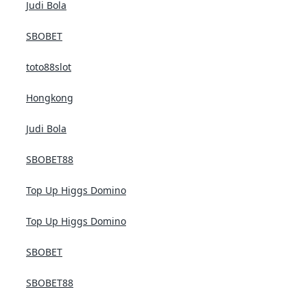
Judi Bola
SBOBET
toto88slot
Hongkong
Judi Bola
SBOBET88
Top Up Higgs Domino
Top Up Higgs Domino
SBOBET
SBOBET88