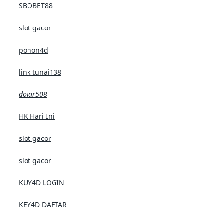
SBOBET88
slot gacor
pohon4d
link tunai138
dolar508
HK Hari Ini
slot gacor
slot gacor
KUY4D LOGIN
KEY4D DAFTAR