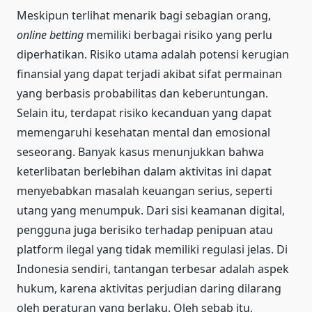
Meskipun terlihat menarik bagi sebagian orang,
online betting
memiliki berbagai risiko yang perlu
diperhatikan. Risiko utama adalah potensi kerugian
finansial yang dapat terjadi akibat sifat permainan
yang berbasis probabilitas dan keberuntungan.
Selain itu, terdapat risiko kecanduan yang dapat
memengaruhi kesehatan mental dan emosional
seseorang. Banyak kasus menunjukkan bahwa
keterlibatan berlebihan dalam aktivitas ini dapat
menyebabkan masalah keuangan serius, seperti
utang yang menumpuk. Dari sisi keamanan digital,
pengguna juga berisiko terhadap penipuan atau
platform ilegal yang tidak memiliki regulasi jelas. Di
Indonesia sendiri, tantangan terbesar adalah aspek
hukum, karena aktivitas perjudian daring dilarang
oleh peraturan yang berlaku. Oleh sebab itu,