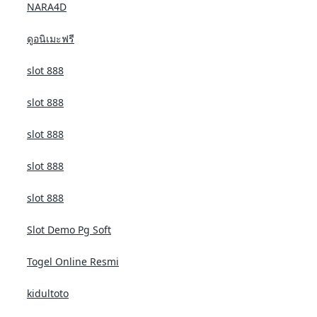
NARA4D
ดูอนิเมะฟรี
slot 888
slot 888
slot 888
slot 888
slot 888
Slot Demo Pg Soft
Togel Online Resmi
kidultoto