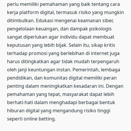
perlu memiliki pemahaman yang baik tentang cara
kerja platform digital, termasuk risiko yang mungkin
ditimbulkan. Edukasi mengenai keamanan siber,
pengelolaan keuangan, dan dampak psikologis
sangat diperlukan agar individu dapat membuat
keputusan yang lebih bijak. Selain itu, sikap kritis
terhadap promosi yang berlebihan di internet juga
harus ditingkatkan agar tidak mudah terpengaruh
oleh janji keuntungan instan. Pemerintah, lembaga
pendidikan, dan komunitas digital memiliki peran
penting dalam meningkatkan kesadaran ini. Dengan
pemahaman yang tepat, masyarakat dapat lebih
berhati-hati dalam menghadapi berbagai bentuk
hiburan digital yang mengandung risiko tinggi
seperti online betting.