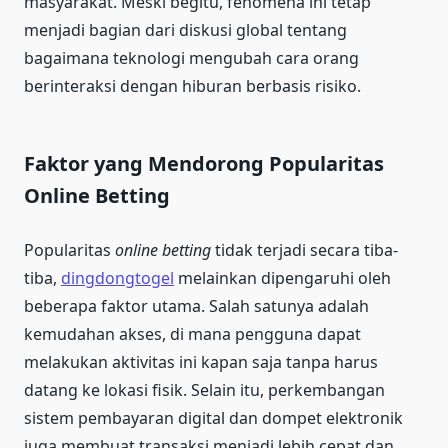
masyarakat. Meski begitu, fenomena ini tetap
menjadi bagian dari diskusi global tentang
bagaimana teknologi mengubah cara orang
berinteraksi dengan hiburan berbasis risiko.
Faktor yang Mendorong Popularitas
Online Betting
Popularitas
online betting
tidak terjadi secara tiba-
tiba,
dingdongtogel
melainkan dipengaruhi oleh
beberapa faktor utama. Salah satunya adalah
kemudahan akses, di mana pengguna dapat
melakukan aktivitas ini kapan saja tanpa harus
datang ke lokasi fisik. Selain itu, perkembangan
sistem pembayaran digital dan dompet elektronik
juga membuat transaksi menjadi lebih cepat dan