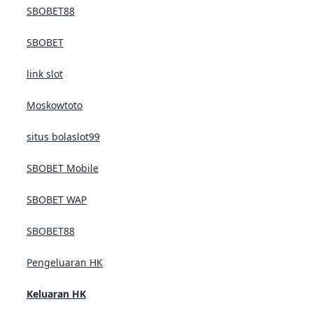
SBOBET88
SBOBET
link slot
Moskowtoto
situs bolaslot99
SBOBET Mobile
SBOBET WAP
SBOBET88
Pengeluaran HK
Keluaran HK