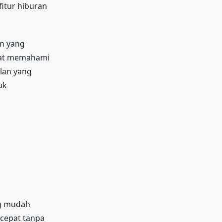
itur hiburan
n yang
pat memahami
ilan yang
uk
ng mudah
cepat tanpa