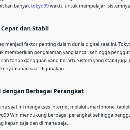
biskan banyak
tokyo99
waktu untuk mempelajari sistemnya
 Cepat dan Stabil
s menjadi faktor penting dalam dunia digital saat ini. Tok
uk memberikan pengalaman yang lancar sehingga penggu
anan tanpa gangguan yang berarti. Sistem yang stabil jug
kenyamanan saat digunakan.
 dengan Berbagai Perangkat
a saat ini mengakses internet melalui smartphone, table
yo99 Win mendukung berbagai perangkat sehingga pengg
g kapan saja dan di mana saja.