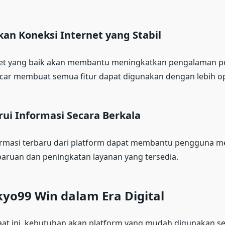
n Koneksi Internet yang Stabil
net yang baik akan membantu meningkatkan pengalaman 
car membuat semua fitur dapat digunakan dengan lebih op
i Informasi Secara Berkala
ormasi terbaru dari platform dapat membantu pengguna m
aruan dan peningkatan layanan yang tersedia.
yo99 Win dalam Era Digital
 saat ini, kebutuhan akan platform yang mudah digunakan 