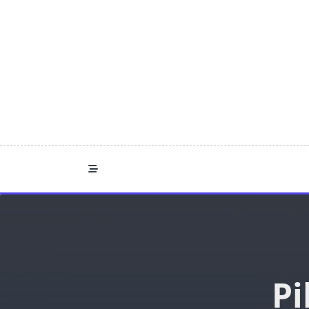
Skip
to
content
Pi