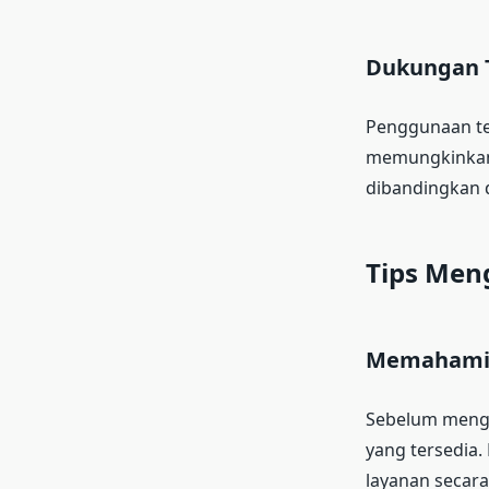
Dukungan 
Penggunaan te
memungkinkan 
dibandingkan 
Tips Men
Memahami S
Sebelum mengg
yang tersedia
layanan secara 