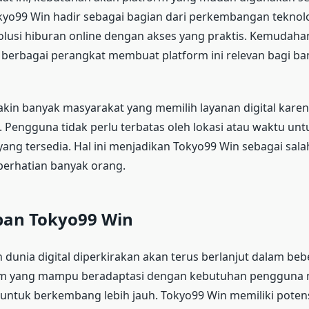
kyo99 Win hadir sebagai bagian dari perkembangan teknol
lusi hiburan online dengan akses yang praktis. Kemudah
berbagai perangkat membuat platform ini relevan bagi b
makin banyak masyarakat yang memilih layanan digital kare
ya. Pengguna tidak perlu terbatas oleh lokasi atau waktu u
 yang tersedia. Hal ini menjadikan Tokyo99 Win sebagai sala
perhatian banyak orang.
an Tokyo99 Win
unia digital diperkirakan akan terus berlanjut dalam beb
rm yang mampu beradaptasi dengan kebutuhan pengguna m
untuk berkembang lebih jauh. Tokyo99 Win memiliki potens