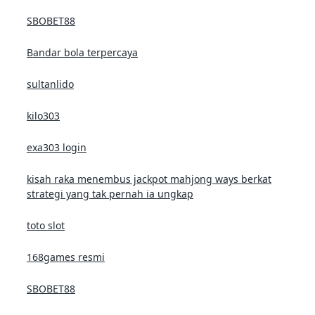
SBOBET88
Bandar bola terpercaya
sultanlido
kilo303
exa303 login
kisah raka menembus jackpot mahjong ways berkat
strategi yang tak pernah ia ungkap
toto slot
168games resmi
SBOBET88