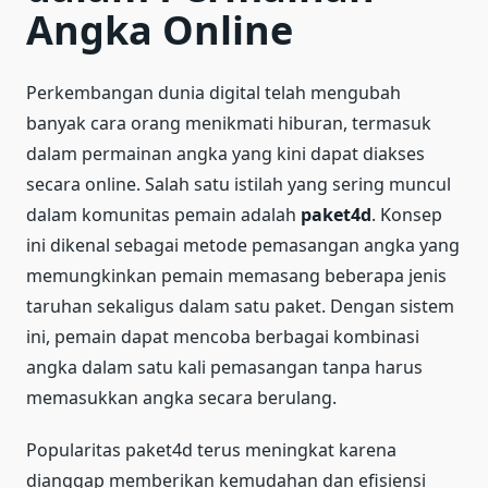
Angka Online
Perkembangan dunia digital telah mengubah
banyak cara orang menikmati hiburan, termasuk
dalam permainan angka yang kini dapat diakses
secara online. Salah satu istilah yang sering muncul
dalam komunitas pemain adalah
paket4d
. Konsep
ini dikenal sebagai metode pemasangan angka yang
memungkinkan pemain memasang beberapa jenis
taruhan sekaligus dalam satu paket. Dengan sistem
ini, pemain dapat mencoba berbagai kombinasi
angka dalam satu kali pemasangan tanpa harus
memasukkan angka secara berulang.
Popularitas paket4d terus meningkat karena
dianggap memberikan kemudahan dan efisiensi