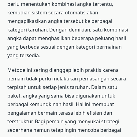
perlu menentukan kombinasi angka tertentu,
kemudian sistem secara otomatis akan
mengaplikasikan angka tersebut ke berbagai
kategori taruhan. Dengan demikian, satu kombinasi
angka dapat menghasilkan beberapa peluang hasil
yang berbeda sesuai dengan kategori permainan
yang tersedia.
Metode ini sering dianggap lebih praktis karena
pemain tidak perlu melakukan pemasangan secara
terpisah untuk setiap jenis taruhan. Dalam satu
paket, angka yang sama bisa digunakan untuk
berbagai kemungkinan hasil. Hal ini membuat
pengalaman bermain terasa lebih efisien dan
terstruktur. Bagi pemain yang menyukai strategi
sederhana namun tetap ingin mencoba berbagai