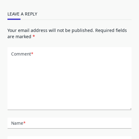
LEAVE A REPLY
Your email address will not be published.
Required fields
are marked
*
Comment
*
Name
*