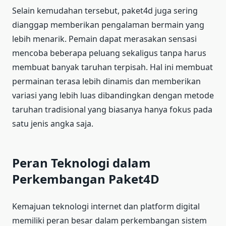
Selain kemudahan tersebut, paket4d juga sering
dianggap memberikan pengalaman bermain yang
lebih menarik. Pemain dapat merasakan sensasi
mencoba beberapa peluang sekaligus tanpa harus
membuat banyak taruhan terpisah. Hal ini membuat
permainan terasa lebih dinamis dan memberikan
variasi yang lebih luas dibandingkan dengan metode
taruhan tradisional yang biasanya hanya fokus pada
satu jenis angka saja.
Peran Teknologi dalam
Perkembangan Paket4D
Kemajuan teknologi internet dan platform digital
memiliki peran besar dalam perkembangan sistem