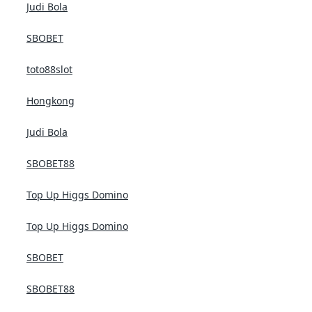
Judi Bola
SBOBET
toto88slot
Hongkong
Judi Bola
SBOBET88
Top Up Higgs Domino
Top Up Higgs Domino
SBOBET
SBOBET88