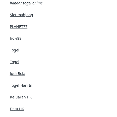
bandar togel online
Slot mahjong
PLANET77
hoki88
Togel
Togel
Judi Bola
Togel Hari Ini
Keluaran HK
Data HK