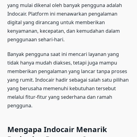
yang mulai dikenal oleh banyak pengguna adalah
Indocair. Platform ini menawarkan pengalaman
digital yang dirancang untuk memberikan
kenyamanan, kecepatan, dan kemudahan dalam
penggunaan sehari-hari.
Banyak pengguna saat ini mencari layanan yang
tidak hanya mudah diakses, tetapi juga mampu
memberikan pengalaman yang lancar tanpa proses
yang rumit. Indocair hadir sebagai salah satu pilihan
yang berusaha memenuhi kebutuhan tersebut
melalui fitur-fitur yang sederhana dan ramah
pengguna.
Mengapa Indocair Menarik