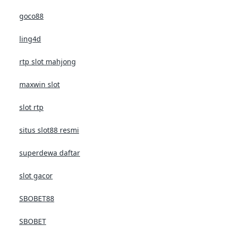
goco88
ling4d
rtp slot mahjong
maxwin slot
slot rtp
situs slot88 resmi
superdewa daftar
slot gacor
SBOBET88
SBOBET