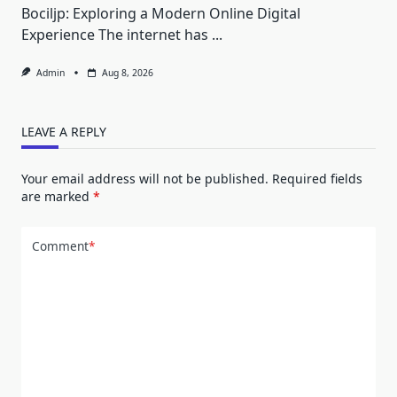
Bociljp: Exploring a Modern Online Digital
Experience The internet has
...
Admin
Aug 8, 2026
LEAVE A REPLY
Your email address will not be published.
Required fields
are marked
*
Comment
*