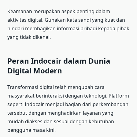
Keamanan merupakan aspek penting dalam
aktivitas digital. Gunakan kata sandi yang kuat dan
hindari membagikan informasi pribadi kepada pihak
yang tidak dikenal.
Peran Indocair dalam Dunia
Digital Modern
Transformasi digital telah mengubah cara
masyarakat berinteraksi dengan teknologi. Platform
seperti Indocair menjadi bagian dari perkembangan
tersebut dengan menghadirkan layanan yang
mudah diakses dan sesuai dengan kebutuhan
pengguna masa kini.