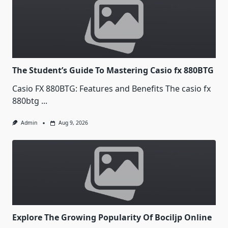
The Student’s Guide To Mastering Casio fx 880BTG
Casio FX 880BTG: Features and Benefits The casio fx
880btg
...
Admin
Aug 9, 2026
Explore The Growing Popularity Of Bociljp Online