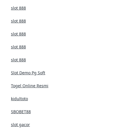
slot 888
slot 888
slot 888
slot 888
slot 888
Slot Demo Pg Soft
Togel Online Resmi
kidultoto
SBOBET88
slot gacor