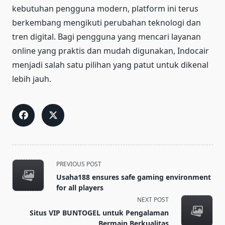
kebutuhan pengguna modern, platform ini terus
berkembang mengikuti perubahan teknologi dan
tren digital. Bagi pengguna yang mencari layanan
online yang praktis dan mudah digunakan, Indocair
menjadi salah satu pilihan yang patut untuk dikenal
lebih jauh.
<span
PREVIOUS POST
class="nav-
Usaha188 ensures safe gaming environment
subtitle
for all players
screen-
NEXT POST
reader-
Situs VIP BUNTOGEL untuk Pengalaman
text">Page</span>
Bermain Berkualitas