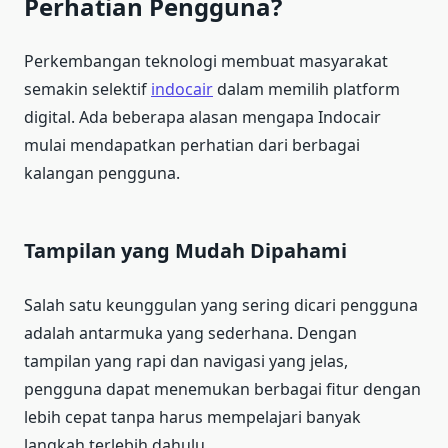
Perhatian Pengguna?
Perkembangan teknologi membuat masyarakat
semakin selektif
indocair
dalam memilih platform
digital. Ada beberapa alasan mengapa Indocair
mulai mendapatkan perhatian dari berbagai
kalangan pengguna.
Tampilan yang Mudah Dipahami
Salah satu keunggulan yang sering dicari pengguna
adalah antarmuka yang sederhana. Dengan
tampilan yang rapi dan navigasi yang jelas,
pengguna dapat menemukan berbagai fitur dengan
lebih cepat tanpa harus mempelajari banyak
langkah terlebih dahulu.