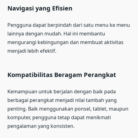
Navigasi yang Efisien
Pengguna dapat berpindah dari satu menu ke menu
lainnya dengan mudah. Hal ini membantu
mengurangi kebingungan dan membuat aktivitas
menjadi lebih efektif.
Kompatibilitas Beragam Perangkat
Kemampuan untuk berjalan dengan baik pada
berbagai perangkat menjadi nilai tambah yang
penting. Baik menggunakan ponsel, tablet, maupun
komputer, pengguna tetap dapat menikmati
pengalaman yang konsisten.