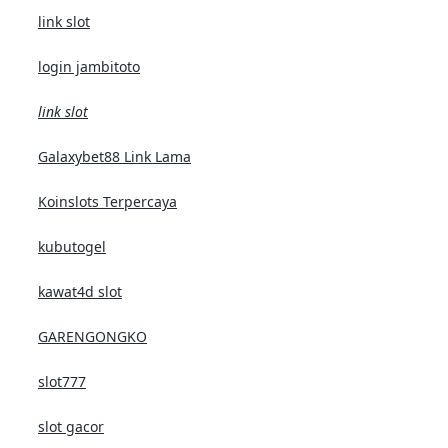
link slot
login jambitoto
link slot
Galaxybet88 Link Lama
Koinslots Terpercaya
kubutogel
kawat4d slot
GARENGONGKO
slot777
slot gacor