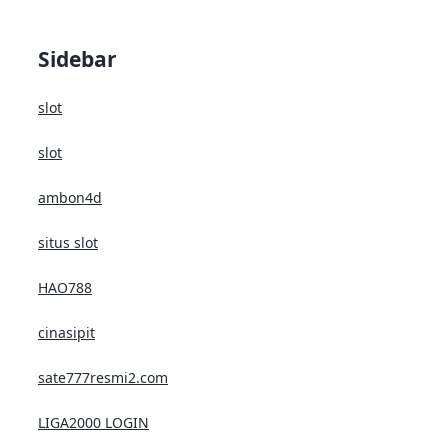
Sidebar
slot
slot
ambon4d
situs slot
HAO788
cinasipit
sate777resmi2.com
LIGA2000 LOGIN