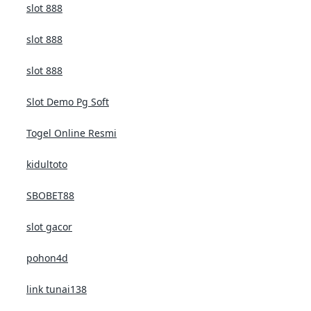
slot 888
slot 888
slot 888
Slot Demo Pg Soft
Togel Online Resmi
kidultoto
SBOBET88
slot gacor
pohon4d
link tunai138