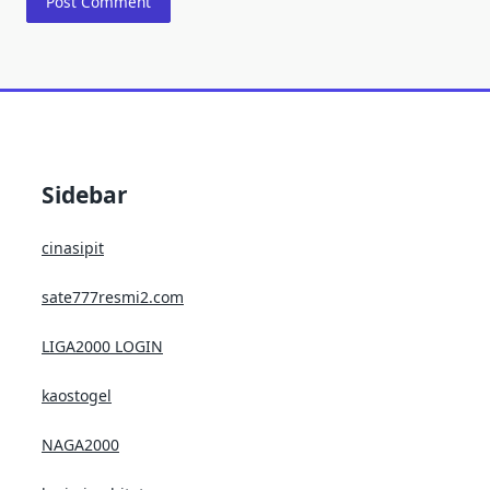
Sidebar
cinasipit
sate777resmi2.com
LIGA2000 LOGIN
kaostogel
NAGA2000