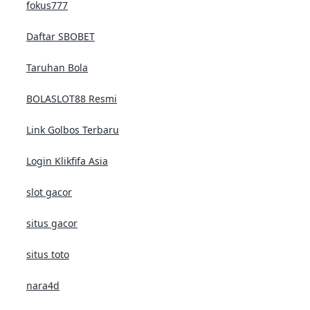
fokus777
Daftar SBOBET
Taruhan Bola
BOLASLOT88 Resmi
Link Golbos Terbaru
Login Klikfifa Asia
slot gacor
situs gacor
situs toto
nara4d