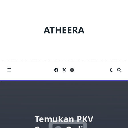
Skip
to
content
ATHEERA
Temukan PKV