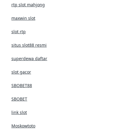
rtp slot mahjong
maxwin slot
slot rtp
situs slot88 resmi
superdewa daftar
slot gacor
SBOBET88
SBOBET
link slot
Moskowtoto