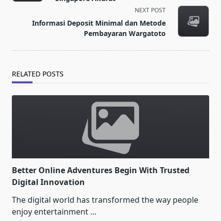
screen-
NEXT POST
reader-
Informasi Deposit Minimal dan Metode
text">Page</span>
Pembayaran Wargatoto
RELATED POSTS
Better Online Adventures Begin With Trusted
Digital Innovation
The digital world has transformed the way people
enjoy entertainment
...