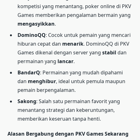
kompetisi yang menantang, poker online di PKV
Games memberikan pengalaman bermain yang
mengasyikkan
.
DominoQQ
: Cocok untuk pemain yang mencari
hiburan cepat dan
menarik
. DominoQQ di PKV
Games dikenal dengan server yang
stabil
dan
permainan yang
lancar
.
BandarQ
: Permainan yang mudah dipahami
dan
menghibur
, ideal untuk pemula maupun
pemain berpengalaman.
Sakong
: Salah satu permainan favorit yang
menantang strategi dan keberuntungan,
memberikan keseruan tanpa henti.
Alasan Bergabung dengan PKV Games Sekarang