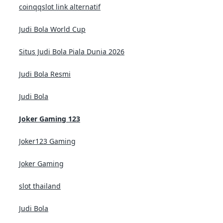
coinqqslot link alternatif
Judi Bola World Cup
Situs Judi Bola Piala Dunia 2026
Judi Bola Resmi
Judi Bola
Joker Gaming 123
Joker123 Gaming
Joker Gaming
slot thailand
Judi Bola