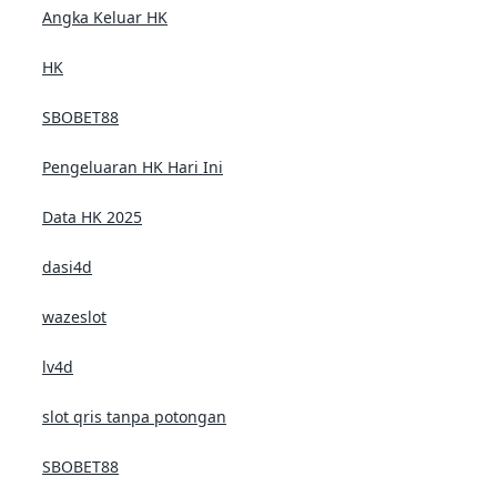
Angka Keluar HK
HK
SBOBET88
Pengeluaran HK Hari Ini
Data HK 2025
dasi4d
wazeslot
lv4d
slot qris tanpa potongan
SBOBET88