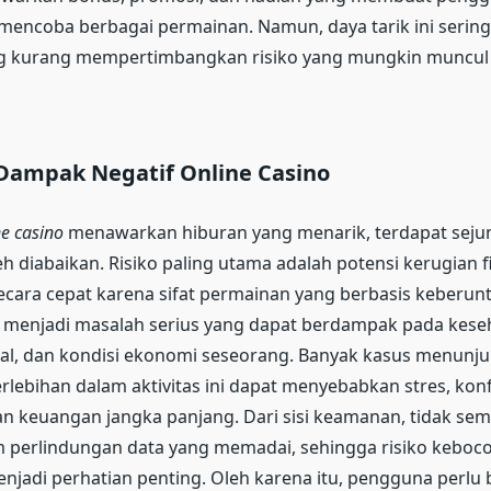
 mencoba berbagai permainan. Namun, daya tarik ini serin
g kurang mempertimbangkan risiko yang mungkin muncul da
 Dampak Negatif Online Casino
ne casino
menawarkan hiburan yang menarik, terdapat sejum
eh diabaikan. Risiko paling utama adalah potensi kerugian f
secara cepat karena sifat permainan yang berbasis keberun
n menjadi masalah serius yang dapat berdampak pada kese
al, dan kondisi ekonomi seseorang. Banyak kasus menunj
erlebihan dalam aktivitas ini dapat menyebabkan stres, konf
an keuangan jangka panjang. Dari sisi keamanan, tidak se
m perlindungan data yang memadai, sehingga risiko keboc
enjadi perhatian penting. Oleh karena itu, pengguna perlu b