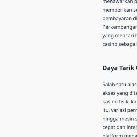
menawarkan pe
memberikan sen
pembayaran dig
Perkembangan 
yang mencari h
casino sebagai
Daya Tarik
Salah satu al
akses yang dit
kasino fisik, 
itu, variasi p
hingga mesin s
cepat dan inte
platform mena