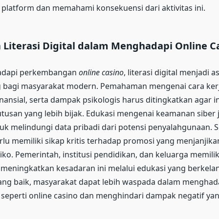
platform dan memahami konsekuensi dari aktivitas ini.
 Literasi Digital dalam Menghadapi Online C
dapi perkembangan
online casino
, literasi digital menjadi 
g bagi masyarakat modern. Pemahaman mengenai cara kerj
 finansial, serta dampak psikologis harus ditingkatkan agar 
usan yang lebih bijak. Edukasi mengenai keamanan siber 
uk melindungi data pribadi dari potensi penyalahgunaan. Se
lu memiliki sikap kritis terhadap promosi yang menjanjik
siko. Pemerintah, institusi pendidikan, dan keluarga memili
meningkatkan kesadaran ini melalui edukasi yang berkela
g baik, masyarakat dapat lebih waspada dalam menghad
l seperti online casino dan menghindari dampak negatif y