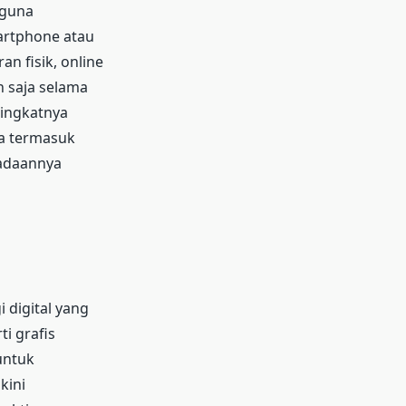
gguna
artphone atau
n fisik, online
n saja selama
ningkatnya
ra termasuk
radaannya
i
 digital yang
i grafis
untuk
kini