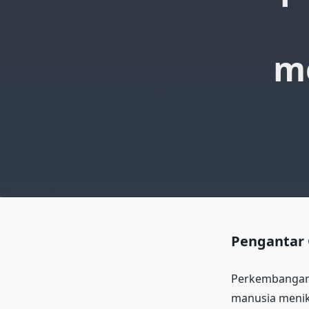
m
Pengantar 
Perkembangan 
manusia menik