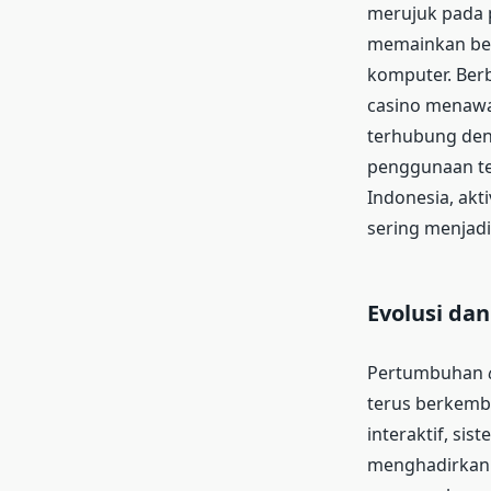
merujuk pada 
memainkan ber
komputer. Berb
casino menawar
terhubung den
penggunaan tek
Indonesia, akt
sering menjadi
Evolusi da
Pertumbuhan
terus berkemba
interaktif, sis
menghadirkan p