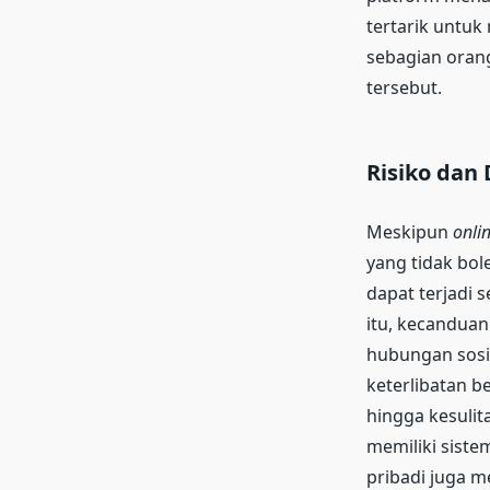
tertarik untuk
sebagian oran
tersebut.
Risiko dan
Meskipun
onli
yang tidak bol
dapat terjadi 
itu, kecandua
hubungan sosi
keterlibatan b
hingga kesulit
memiliki siste
pribadi juga m