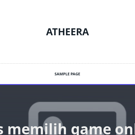
ATHEERA
SAMPLE PAGE
s memilih game on