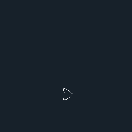
Slot Demo Pg Soft
Togel Online Resmi
kidultoto
SBOBET88
slot gacor
pohon4d
link tunai138
dolar508
HK Hari Ini
slot gacor
slot gacor
KUY4D LOGIN