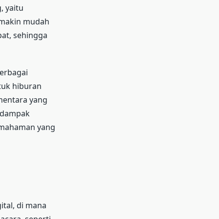
 yaitu
 semakin mudah
pat, sehingga
erbagai
tuk hiburan
mentara yang
n dampak
 pemahaman yang
ital, di mana