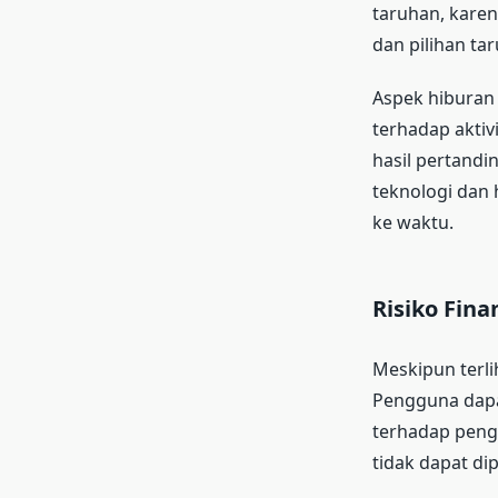
taruhan, karen
dan pilihan ta
Aspek hiburan
terhadap aktiv
hasil pertand
teknologi dan 
ke waktu.
Risiko Fina
Meskipun terlih
Pengguna dapat
terhadap peng
tidak dapat di