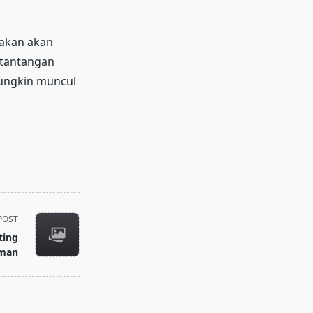
rakan akan
 tantangan
mungkin muncul
POST
ting
Aman