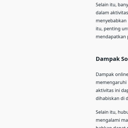
Selain itu, ba
dalam aktivita
menyebabkan ma
itu, penting u
mendapatkan p
Dampak Sos
Dampak online 
memengaruhi ke
aktivitas ini 
dihabiskan di d
Selain itu, hu
mengalami masa