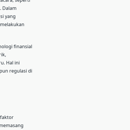
cara, seperti
u. Dalam
si yang
u melakukan
ologi finansial
ik,
. Hal ini
un regulasi di
faktor
uk memasang