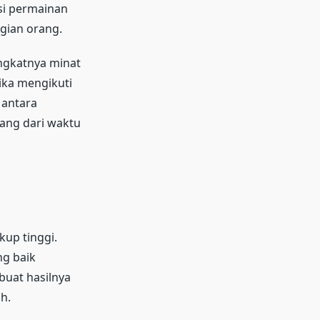
asi permainan
agian orang.
ngkatnya minat
ika mengikuti
 antara
bang dari waktu
kup tinggi.
ng baik
buat hasilnya
h.