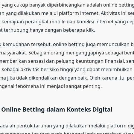
yang cukup banyak diperbincangkan adalah online betting,
han yang dilakukan melalui platform internet. Aktivitas ini
 kemajuan perangkat mobile dan koneksi internet yang ce
at terhubung hanya dengan beberapa klik.
ik kemudahan tersebut, online betting juga memunculkan b
 masyarakat. Sebagian orang menganggapnya sebagai ben
emberikan sensasi dan peluang keuntungan finansial, se
a sebagai aktivitas berisiko tinggi yang dapat menimbulka
ama jika tidak dikendalikan dengan baik. Oleh karena itu,
enai fenomena ini menjadi sangat penting.
 Online Betting dalam Konteks Digital
 adalah bentuk taruhan yang dilakukan melalui platform dig