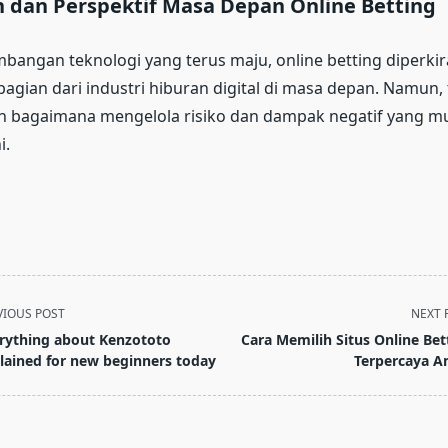
 dan Perspektif Masa Depan Online Betting
bangan teknologi yang terus maju, online betting diperki
bagian dari industri hiburan digital di masa depan. Namun,
ah bagaimana mengelola risiko dan dampak negatif yang 
i.
VIOUS POST
NEXT 
rything about Kenzototo
Cara Memilih Situs Online Bet
lained for new beginners today
Terpercaya 
pan>