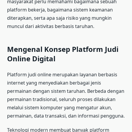
masyarakat perlu memahami bagaimana sebuah
platform bekerja, bagaimana sistem keamanan
diterapkan, serta apa saja risiko yang mungkin
muncul dari aktivitas berbasis taruhan.
Mengenal Konsep Platform Judi
Online Digital
Platform judi online merupakan layanan berbasis
internet yang menyediakan berbagai jenis
permainan dengan sistem taruhan. Berbeda dengan
permainan tradisional, seluruh proses dilakukan
melalui sistem komputer yang mengatur akun,
permainan, data transaksi, dan informasi pengguna.
Teknologi modern membuat banyak platform