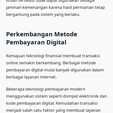
istilah tersebut tidak dapat digunakan sebagai
jaminan kemenangan karena hasil permainan tetap
bergantung pada sistem yang berlaku.
Perkembangan Metode
Pembayaran Digital
Kemajuan teknologi finansial membuat transaksi
online semakin berkembang. Berbagai metode
pembayaran digital mulai banyak digunakan dalam
berbagai layanan internet.
Beberapa teknologi pembayaran modern
menggunakan sistem seperti dompet elektronik dan
kode pembayaran digital. Kemudahan transaksi
menjadi salah satu faktor yang membuat layanan