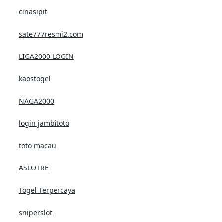
cinasipit
sate777resmi2.com
LIGA2000 LOGIN
kaostogel
NAGA2000
login jambitoto
toto macau
ASLOTRE
Togel Terpercaya
sniperslot