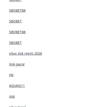
SBOBET88
SBOBET
SBOBET88
SBOBET
situs slot resmi 2026
link gacor
HK
AGUNG11
slot