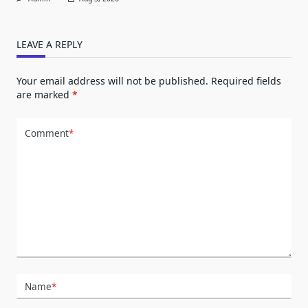
LEAVE A REPLY
Your email address will not be published.
Required fields
are marked
*
Comment
*
Name
*