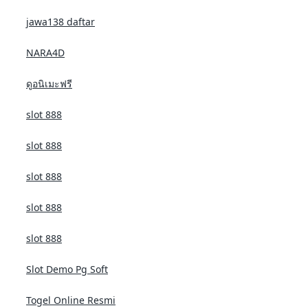
jawa138 daftar
NARA4D
ดูอนิเมะฟรี
slot 888
slot 888
slot 888
slot 888
slot 888
Slot Demo Pg Soft
Togel Online Resmi