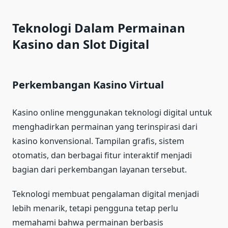
Teknologi Dalam Permainan
Kasino dan Slot Digital
Perkembangan Kasino Virtual
Kasino online menggunakan teknologi digital untuk
menghadirkan permainan yang terinspirasi dari
kasino konvensional. Tampilan grafis, sistem
otomatis, dan berbagai fitur interaktif menjadi
bagian dari perkembangan layanan tersebut.
Teknologi membuat pengalaman digital menjadi
lebih menarik, tetapi pengguna tetap perlu
memahami bahwa permainan berbasis