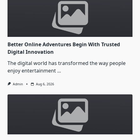
Better Online Adventures Begin With Trusted
Digital Innovation
The digital world has transformed the way people
enjoy entertainment
...
Admin
Aug 6, 2026