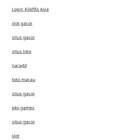
Login Klikfifa Asia
slot gacor
situs gacor
situs toto
nara4d
toto macau
situs gacor
pkv games
situs gacor
slot