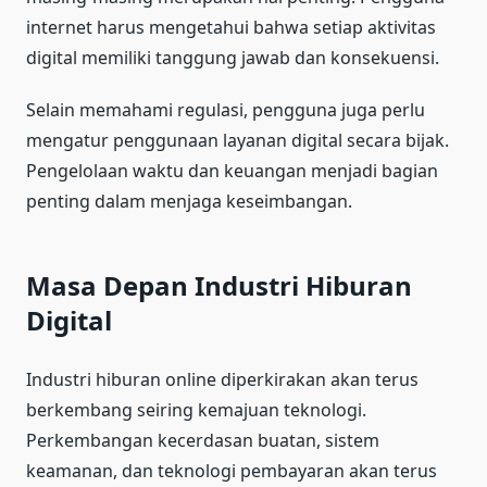
internet harus mengetahui bahwa setiap aktivitas
digital memiliki tanggung jawab dan konsekuensi.
Selain memahami regulasi, pengguna juga perlu
mengatur penggunaan layanan digital secara bijak.
Pengelolaan waktu dan keuangan menjadi bagian
penting dalam menjaga keseimbangan.
Masa Depan Industri Hiburan
Digital
Industri hiburan online diperkirakan akan terus
berkembang seiring kemajuan teknologi.
Perkembangan kecerdasan buatan, sistem
keamanan, dan teknologi pembayaran akan terus