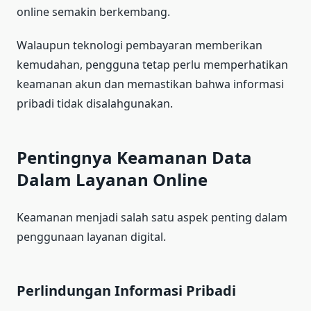
online semakin berkembang.
Walaupun teknologi pembayaran memberikan
kemudahan, pengguna tetap perlu memperhatikan
keamanan akun dan memastikan bahwa informasi
pribadi tidak disalahgunakan.
Pentingnya Keamanan Data
Dalam Layanan Online
Keamanan menjadi salah satu aspek penting dalam
penggunaan layanan digital.
Perlindungan Informasi Pribadi