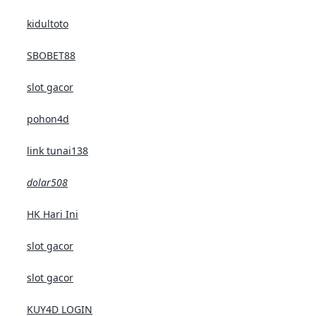
kidultoto
SBOBET88
slot gacor
pohon4d
link tunai138
dolar508
HK Hari Ini
slot gacor
slot gacor
KUY4D LOGIN